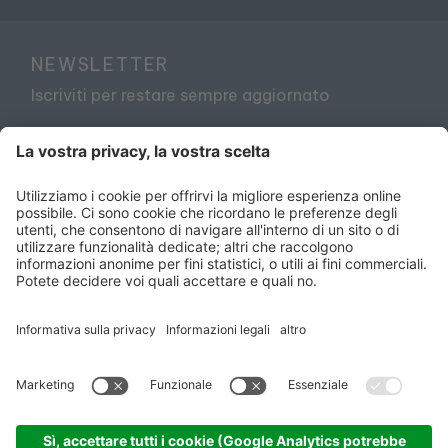
NEWSLETTER
Iscriviti per restare sempre aggiornato
Accetto
l’informativa sulla privacy
ISCRIVITI
©
Fattoria Maremmana
Sitemap
Privacy
policy
Credits
Impostazioni dei Cookies
CIN
IT053011A16JT2QDEU
produced by