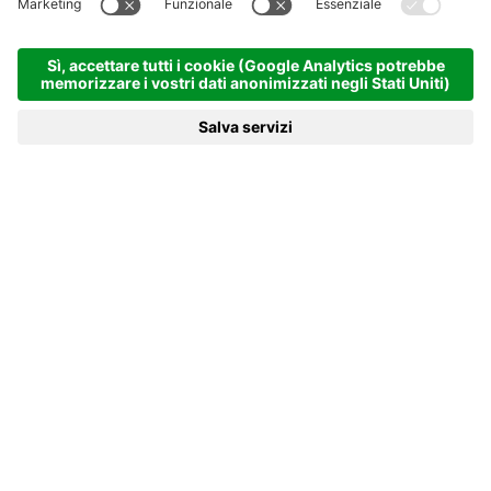
soggiorno; qualora si verificassero episodi di
disturbo che il padrone dell’animale non
riesce a risolvere, è facoltà della direzione
chiedere la partenza anticipata del Cliente,
senza alcun rimborso per il soggiorno non
fruito. Non è consentito l’accesso agli
animali nell’area piscine. Negli spazi comuni
gli animali devono essere condotti in braccio
o al guinzaglio.
Il parco giochi e le piscine possono essere
utilizzati da bambini e minori solo sotto
stretta sorveglianza dei genitori.
Responsabilità del cliente
Gli ospiti sono tenuti ad un corretto uso dei
locali, degli arredi e degli accessori;
eventuali danneggiamenti e/o ammanchi