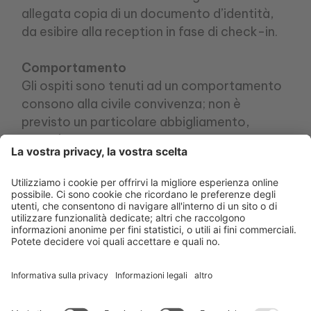
allegata copia di un documento d’identità,
da esibire alla reception in fase di check-in.
Comportamento
Gli ospiti sono tenuti ad un comportamento
consono alla civile convivenza; non è
previsto un particolare abbigliamento,
purché si rispettino le elementari norme di
buona educazione e pubblica decenza.
In particolar modo nelle ore di riposo è
richiesta attenzione affinché si evitino
rumori molesti di qualsiasi genere ed
ognuno possa fruire al meglio di relax e
tranquillità.
I clienti con animali al seguito devono evitare
il verificarsi di situazioni di disturbo alla
quiete al fine di garantire a tutti un piacevole