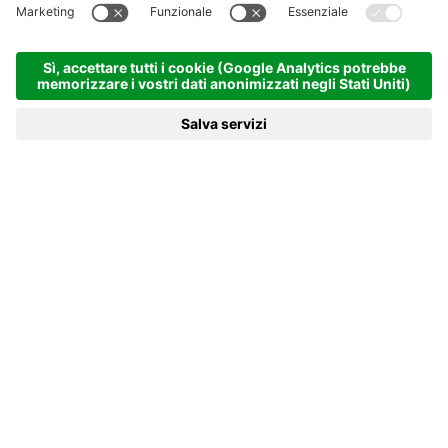
possibile distinguere il rosa dei fenicotteri o
ammirare il volo di un maestoso falco predatore.
Un percorso nel verde semplice da provare anche
con i bambini si trova all’interno del Parco
naturale della Maremma.L’itinerario
Forestale/Faunistico A5/A6 parte dalla chiesa di
Alberese e ha una durata di circa 3 ore ( 5,2 Km).
Il percorso può essere fatto in completa
autonomia (senza guida), quindi puoi decidere tu
quanto rimanere. Lasciata la chiesa di Alberese
alle spalle, ci si incammina su una strada sterrata.
Fatti 50 m il cancello del parco indica l’inizio del
percorso che può essere intrapreso anche con
passeggini o da disabili. Infatti un lungo sentiero
pianeggiante e asfaltato vi porta dentro il Parco.
Qui è possibile trovare molte specie tipiche della
macchia mediterranea, insieme a boschi di
sughere e roverelle secolari dove è facile
incontrare branchi di daini.