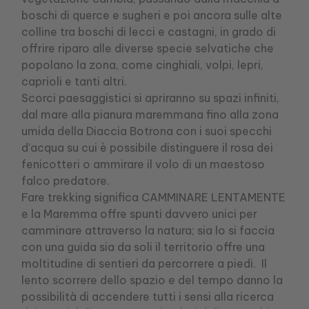
boschi di querce e sugheri e poi ancora sulle alte
colline tra boschi di lecci e castagni, in grado di
offrire riparo alle diverse specie selvatiche che
popolano la zona, come cinghiali, volpi, lepri,
caprioli e tanti altri.
Scorci paesaggistici si apriranno su spazi infiniti,
dal mare alla pianura maremmana fino alla zona
umida della Diaccia Botrona con i suoi specchi
d’acqua su cui è possibile distinguere il rosa dei
fenicotteri o ammirare il volo di un maestoso
falco predatore.
Fare trekking significa CAMMINARE LENTAMENTE
e la Maremma offre spunti davvero unici per
camminare attraverso la natura; sia lo si faccia
con una guida sia da soli il territorio offre una
moltitudine di sentieri da percorrere a piedi. Il
lento scorrere dello spazio e del tempo danno la
possibilità di accendere tutti i sensi alla ricerca