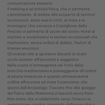
comunicazione esistenti.
Il trekking è un’attività fisica, che ci permette,
camminando, di andare alla scoperta di territori
sconosciuti, siano essi in città, al mare e in
montagna. Una vacanza a Castiglione della
Pescaia vi permette di uscire dal vostro Hotel al
mattino e avventurarvi in sentieri eccezionali che
risulteranno, senza ombra di dubbio, fautori di
intense emozioni.
Gli scenari che si apriranno davanti ai vostri
occhi saranno affascinanti e suggestivi.
Nella costa vi immergerete nel folto della
macchia mediterranea e passeggerete all’ombra
di pinete maestose e quando attraverserete
colline affacciate sul mare il panorama, che
spazia dall’Arcipelago Toscano fino alle spiagge
del Parco della Maremma,vi lascerà senza fiato.
Man mano che vi addentrate verso l’interno la
vegetazione cambia, passando dalla macchia a