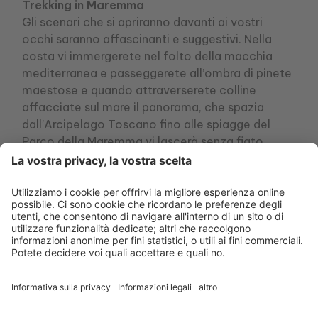
Trekking in Maremma
Gli scenari che si apriranno davanti ai vostri
occhi saranno affascinanti e suggestivi. Nella
costa vi immergerete nel folto della macchia
mediterranea e passeggerete all’ombra di pinete
maestose e quando attraverserete colline
affacciate sul mare il panorama, che spazia
dall’Arcipelago Toscano fino alle spiagge del
Parco della Maremma,vi lascerà senza fiato.
Man mano che vi addentrate verso l’interno la
vegetazione cambia, passando dalla macchia a
boschi di querce e sugheri e poi ancora sulle alte
colline tra boschi di lecci e castagni, in grado di
offrire riparo alle diverse specie selvatiche che
popolano la zona, come cinghiali, volpi, lepri,
caprioli e tanti altri. Scorci paesaggistici si
apriranno su spazi infiniti, dal mare alla pianura
maremmana fino alla zona umida della Diaccia
Botrona con i suoi specchi d’acqua su cui è